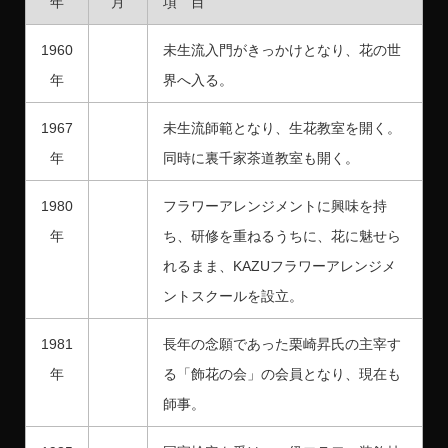
年
月
項 目
1960
未生流入門がきっかけとなり、花の世
年
界へ入る。
1967
未生流師範となり、生花教室を開く。
年
同時に裏千家茶道教室も開く。
1980
フラワーアレンジメントに興味を持
年
ち、研修を重ねるうちに、花に魅せら
れるまま、KAZUフラワーアレンジメ
ントスクールを設立。
1981
長年の念願であった栗崎昇氏の主宰す
年
る「飾花の会」の会員となり、現在も
師事。